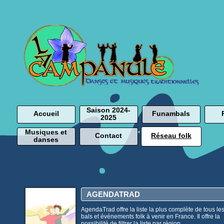
Saison 2024-
Accueil
Funambals
2025
Musiques et
Contact
Réseau folk
danses
AGENDATRAD
AgendaTrad offre la liste la plus complète de tous le
bals et événements folk à venir en France. Il offre la
possibilité de filtrer la liste par région.